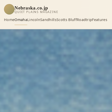
Nebraska.co.jp
QUIET PLAINS MAGAZINE
Home
Omaha
Lincoln
Sandhills
Scotts Bluff
Roadtrip
Features