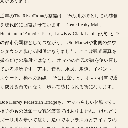
覚があります。
近年のThe RiverFrontの整備は、その川の街としての感覚
を現代的に回復させています。 Gene Leahy Mall、
Heartland of America Park、Lewis & Clark Landingがひとつ
の都市公園群としてつながり、 Old Marketや北側のダウ
ンタウンと歩ける関係になりました。ここは観光写真を
撮るだけの場所ではなく、 オマハの市民が街を使い直し
ている場所です。芝生、遊具、水辺、歩道、イベント、
スケート、橋への動線。 そこに立つと、オマハは車で通
り抜ける街ではなく、歩いて感じられる街になります。
Bob Kerrey Pedestrian Bridgeも、オマハらしい体験です。
橋そのものは派手な観光装置ではありません。 けれどミ
ズーリ川を歩いて渡り、途中でネブラスカとアイオワの