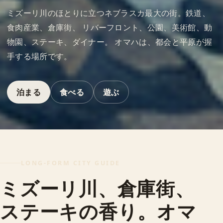
ミズーリ川のほとりに立つネブラスカ最大の街。鉄道、
食肉産業、倉庫街、 リバーフロント、公園、美術館、動
物園、ステーキ、ダイナー。 オマハは、都会と平原が握
手する場所です。
泊まる
食べる
遊ぶ
LONG-FORM CITY GUIDE
ミズーリ川、倉庫街、
ステーキの香り。オマ