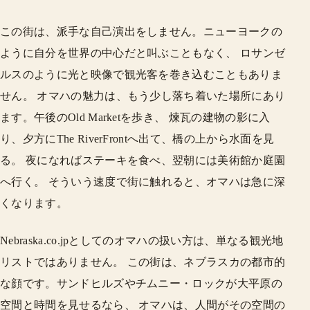
この街は、派手な自己演出をしません。ニューヨークの
ように自分を世界の中心だと叫ぶこともなく、 ロサンゼ
ルスのように光と映像で観光客を巻き込むこともありま
せん。 オマハの魅力は、もう少し落ち着いた場所にあり
ます。午後のOld Marketを歩き、 煉瓦の建物の影に入
り、夕方にThe RiverFrontへ出て、橋の上から水面を見
る。 夜になればステーキを食べ、翌朝には美術館か庭園
へ行く。 そういう速度で街に触れると、オマハは急に深
くなります。
Nebraska.co.jpとしてのオマハの扱い方は、単なる観光地
リストではありません。 この街は、ネブラスカの都市的
な顔です。サンドヒルズやチムニー・ロックが大平原の
空間と時間を見せるなら、 オマハは、人間がその空間の